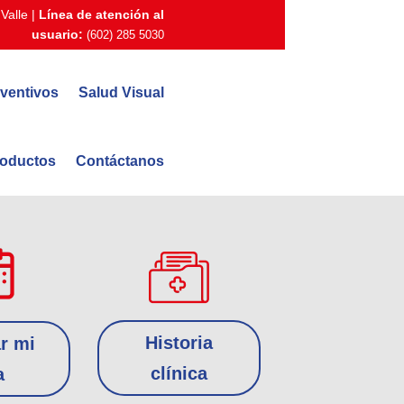
Valle |
Línea de atención al
usuario:
(602) 285 5030
ventivos
Salud Visual
oductos
Contáctanos
Historia
r mi
clínica
a