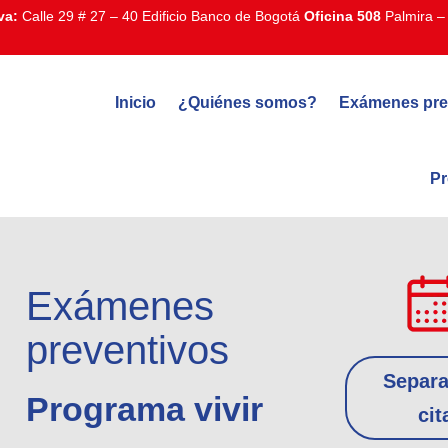
va:
Calle 29 # 27 – 40 Edificio Banco de Bogotá
Oficina 508
Palmira – 
Inicio
¿Quiénes somos?
Exámenes pre
Pr
Exámenes
preventivos
Separa
Programa vivir
cit