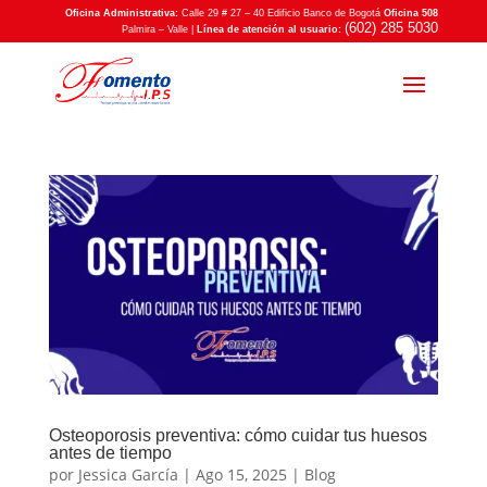
Oficina Administrativa:
Calle 29 # 27 – 40 Edificio Banco de Bogotá
Oficina 508
(602) 285 5030
Palmira – Valle |
Línea de atención al usuario:
Osteoporosis preventiva: cómo cuidar tus huesos
antes de tiempo
por
Jessica García
|
Ago 15, 2025
|
Blog