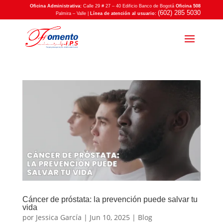
Oficina Administrativa:
Calle 29 # 27 – 40 Edificio Banco de Bogotá
Oficina 508
(602) 285 5030
Palmira – Valle |
Línea de atención al usuario:
Cáncer de próstata: la prevención puede salvar tu
vida
por
Jessica García
|
Jun 10, 2025
|
Blog