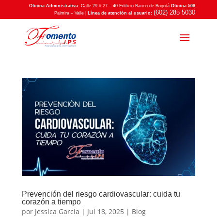
Oficina Administrativa:
Calle 29 # 27 – 40 Edificio Banco de Bogotá
Oficina 508
(602) 285 5030
Palmira – Valle |
Línea de atención al usuario:
Prevención del riesgo cardiovascular: cuida tu
corazón a tiempo
por
Jessica García
|
Jul 18, 2025
|
Blog