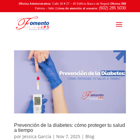
Oficina Administrativa:
Calle 29 # 27 – 40 Edificio Banco de Bogotá
Oficina 508
(602) 285 5030
Palmira – Valle |
Línea de atención al usuario:
Prevención de la diabetes: cómo proteger tu salud
a tiempo
por
Jessica García
|
Nov 7, 2025
|
Blog