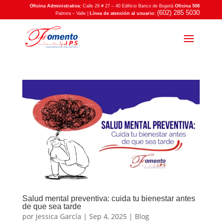
Oficina Administrativa:
Calle 29 # 27 – 40 Edificio Banco de Bogotá
Oficina 508
(602) 285 5030
Palmira – Valle |
Línea de atención al usuario:
Salud mental preventiva: cuida tu bienestar antes
de que sea tarde
por
Jessica García
|
Sep 4, 2025
|
Blog